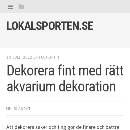
Skip to content
View menu
View sidebar
LOKALSPORTEN.SE
10 JULI, 2022
by
MAJ-BRITT
Dekorera fint med rätt
akvarium dekoration
BLANDAT
Att dekorera saker och ting gör de finare och bättre